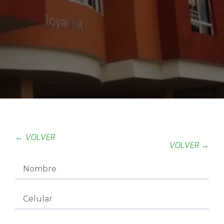
← VOLVER
VOLVER →